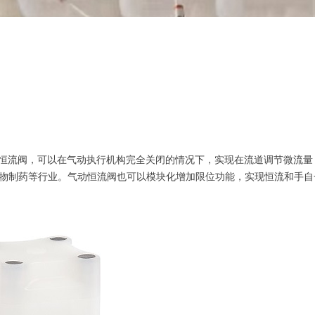
s DV310 气动恒流阀，可以在气动执行机构完全关闭的情况下，实现在流道调
物制药等行业。气动恒流阀也可以模块化增加限位功能，实现恒流和手自