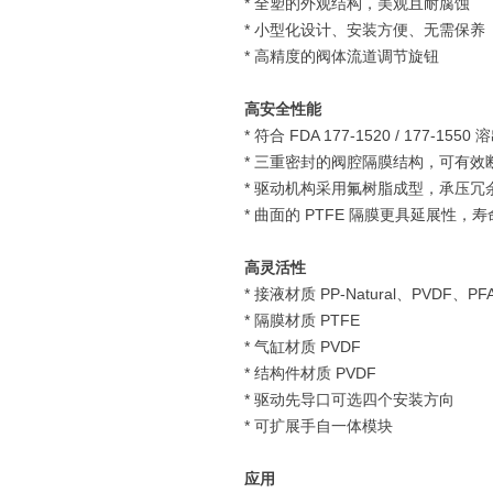
* 全塑的外观结构，美观且耐腐蚀
* 小型化设计、安装方便、无需保养
* 高精度的阀体流道调节旋钮
高安全性能
* 符合 FDA 177-1520 / 177-15
* 三重密封的阀腔隔膜结构，可有效
*
驱动机构采用氟树脂成型，承压冗
* 曲面的 PTFE 隔膜更具延展性，
高灵活性
* 接液材质 PP-Natural、PVDF、PF
* 隔膜材质 PTFE
* 气缸材质 PVDF
* 结构件材质 PVDF
* 驱动先导口可选四个安装方向
* 可扩展手自一体模块
应用