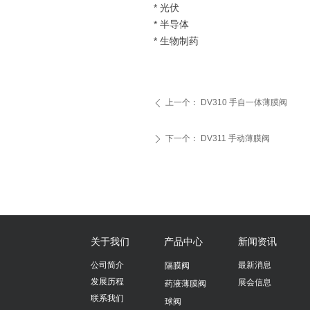
* 光伏
* 半导体
* 生物制药
上一个：
DV310 手自一体薄膜阀
ꄴ
下一个：
DV311 手动薄膜阀
ꄲ
关于我们
产品中心
新闻资讯
公司简介
最新消息
隔膜阀
发展历程
展会信息
药液薄膜阀
联系我们
球阀