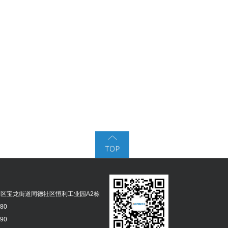
区宝龙街道同德社区恒利工业园A2栋
380
390