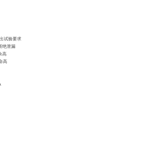
50 溶出试验要求
断绝泄漏
余高
寿命高
A