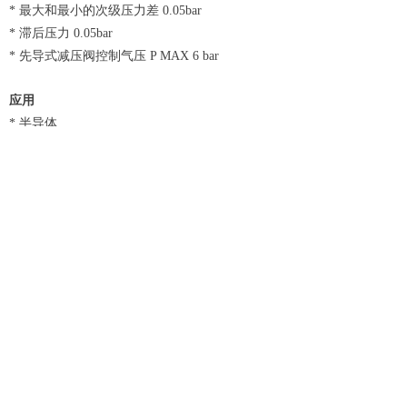
* 最大和最小的次级压力差 0.05bar
* 滞后压力 0.05bar
* 先导式减压阀控制气压 P MAX 6 bar
应用
* 半导体
* 集成电路
* 生物制药
* 医疗
* 新材料
上一个：
DV315 手动调节阀
ꄴ
下一个：
DV314 气动回吸阀
ꄲ